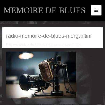
Aller
MEMOIRE DE BLUES
au
contenu
radio-memoire-de-blues-morgantini
Par
Mémoire de Blues
/
21 novembre 2024