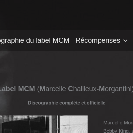
ographie du label MCM
Récompenses
Label MCM
(
M
arcelle
C
hailleux-
M
organtini
Discographie complète et officielle
Marcelle Morg
Bobby King, 