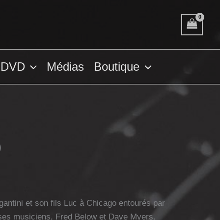
DVD
Médias
Boutique
)
antini et son fils Luc à Chicago entourés par
ses musiciens, Fred Below et Dave Myers.