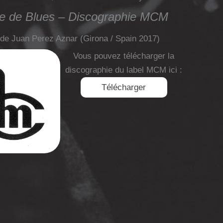
e de Blues – Discographie MCM
 de Juan Perez Aznar (Girona / Spain 2017)
Vous pouvez télécharger la
discographie du label MCM ici :
Télécharger