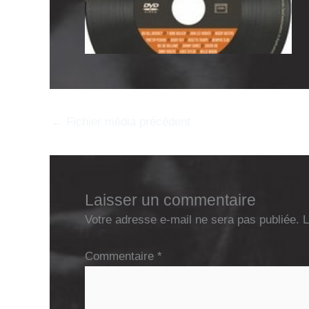
←
Fichier média précédent
Laisser un commentaire
Votre adresse e-mail ne sera pas publiée.
L
Commentaire
*