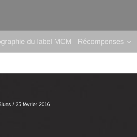
ographie du label MCM
Récompenses
Blues
/
25 février 2016