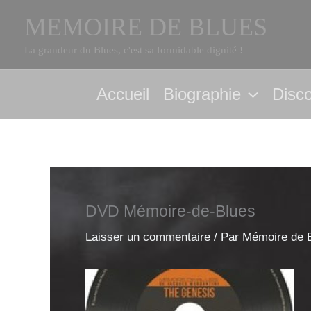
Aller
MEMOIRE DE BLUES
au
contenu
La grandeur du Blues, c'est sa formidable dignité !
Accueil
Biographie
Disc
DVD Mémoire-de-Blues
Laisser un commentaire
/ Par
Mémoire de 