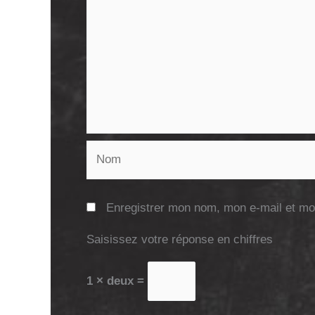
Nom
Enregistrer mon nom, mon e-mail et mo
Saisissez votre réponse en chiffres
1 × deux =