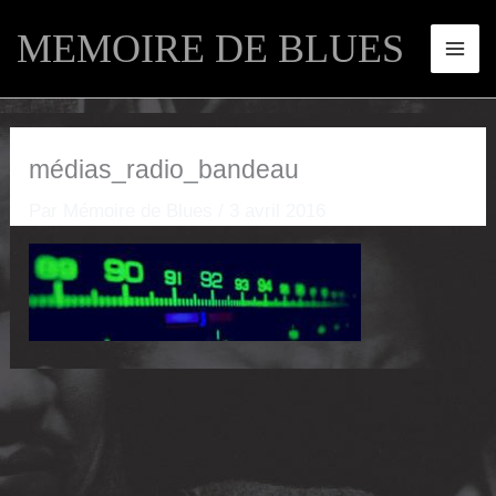
Aller
MEMOIRE DE BLUES
au
contenu
médias_radio_bandeau
Par
Mémoire de Blues
/
3 avril 2016